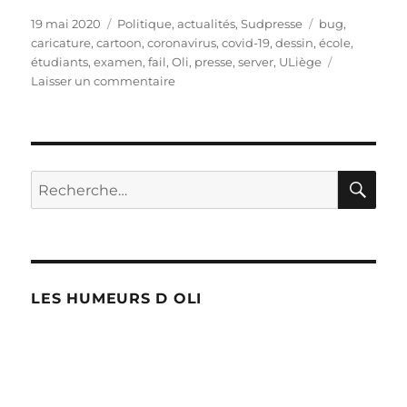
Publié
Catégories
Étiquettes
19 mai 2020
Politique, actualités
,
Sudpresse
bug
,
le
caricature
,
cartoon
,
coronavirus
,
covid-19
,
dessin
,
école
,
étudiants
,
examen
,
fail
,
Oli
,
presse
,
server
,
ULiège
sur
Laisser un commentaire
ULiège
:
le
server
plante
RE
Recherche
2000
pour :
étudiants
LES HUMEURS D OLI