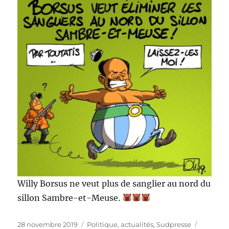
Willy Borsus ne veut plus de sanglier au nord du
sillon Sambre-et-Meuse.
Publié
Catégories
Étiquett
28 novembre 2019
Politique, actualités
,
Sudpresse