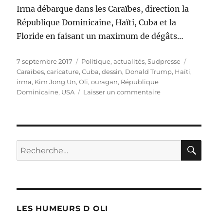
Irma débarque dans les Caraïbes, direction la
République Dominicaine, Haïti, Cuba et la
Floride en faisant un maximum de dégâts…
Publié
Catégories
Étiquett
7 septembre 2017
Politique, actualités
,
Sudpresse
le
Caraïbes
,
caricature
,
Cuba
,
dessin
,
Donald Trump
,
Haïti
,
irma
,
Kim Jong Un
,
Oli
,
ouragan
,
République
sur
Dominicaine
,
USA
Laisser un commentaire
Irma,
l’ouragan
de
tous
les
RE
Recherche
records…
pour :
LES HUMEURS D OLI