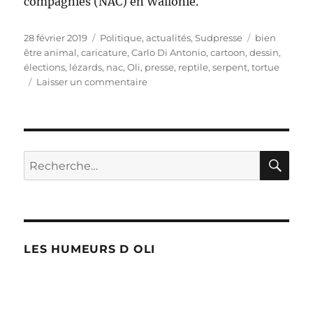
compagnies (NAC) en Wallonie.
Publié
Catégories
Étiquettes
28 février 2019
Politique, actualités
,
Sudpresse
bien
le
être animal
,
caricature
,
Carlo Di Antonio
,
cartoon
,
dessin
,
élections
,
lézards
,
nac
,
Oli
,
presse
,
reptile
,
serpent
,
tortue
sur
Laisser un commentaire
Nouveaux
animaux
de
compagnies
en
RE
Recherche
Wallonie
pour :
LES HUMEURS D OLI