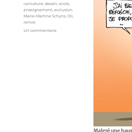
Étiquettes
caricature
,
dessin
,
ecole
,
enseignement
,
exclusion
,
Marie-Martine Schyns
,
Oli
,
renvoi
sur
Un commentaire
Moins
d’exclusions
à
l’école
!
Malgré une hauss