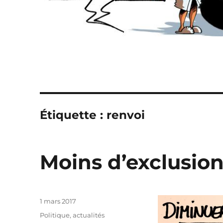
Étiquette :
renvoi
Moins d’exclusions
Publié
1 mars 2017
le
Catégories
Politique, actualités