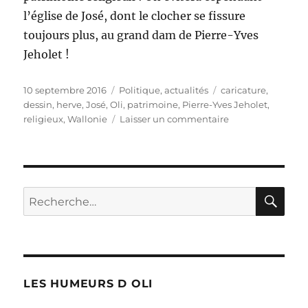
l’église de José, dont le clocher se fissure
toujours plus, au grand dam de Pierre-Yves
Jeholet !
Publié
Catégories
Étiquettes
10 septembre 2016
Politique, actualités
caricature
,
le
dessin
,
herve
,
José
,
Oli
,
patrimoine
,
Pierre-Yves Jeholet
,
sur
religieux
,
Wallonie
Laisser un commentaire
Journée
du
patrimoine
RE
Recherche
pour :
LES HUMEURS D OLI