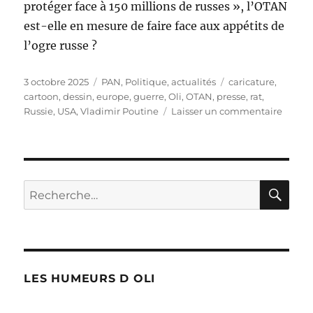
protéger face à 150 millions de russes », l’OTAN
est-elle en mesure de faire face aux appétits de
l’ogre russe ?
Publié
Catégories
Étiquettes
3 octobre 2025
PAN
,
Politique, actualités
caricature
,
le
cartoon
,
dessin
,
europe
,
guerre
,
Oli
,
OTAN
,
presse
,
rat
,
sur
Russie
,
USA
,
Vladimir Poutine
Laisser un commentaire
Qui
est
le
plus
fort
RE
Recherche
?
pour :
LES HUMEURS D OLI