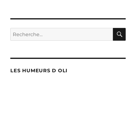
Radicalisation
RE
Recherche
pour :
LES HUMEURS D OLI