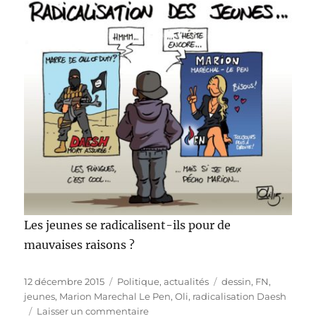
Les jeunes se radicalisent-ils pour de
mauvaises raisons ?
Publié
Catégories
Étiquettes
12 décembre 2015
Politique, actualités
dessin
,
FN
,
le
jeunes
,
Marion Marechal Le Pen
,
Oli
,
radicalisation Daesh
sur
Laisser un commentaire