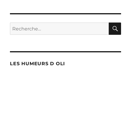
RE
Recherche
pour :
LES HUMEURS D OLI