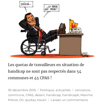
Les quotas de travailleurs en situation de
handicap ne sont pas respectés dans 54
communes et 45 CPAS !
Publié
Catégories
Étiquettes
30 décembre 2016
Politique, actualités
caricature
,
le
commune
,
CPAS
,
dessin
,
handicap
,
handicapé
,
Maxime
sur
Prévot
,
Oli
,
quotas
,
travail
Laisser un commentaire
Handicap