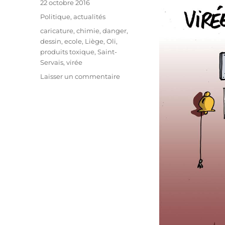
Publié
22 octobre 2016
le
Catégories
Politique, actualités
Étiquettes
caricature
,
chimie
,
danger
,
dessin
,
ecole
,
Liège
,
Oli
,
produits toxique
,
Saint-
Servais
,
virée
sur
Laisser un commentaire
Saint-
Servais
:
produit
toxique
à
l’école
!