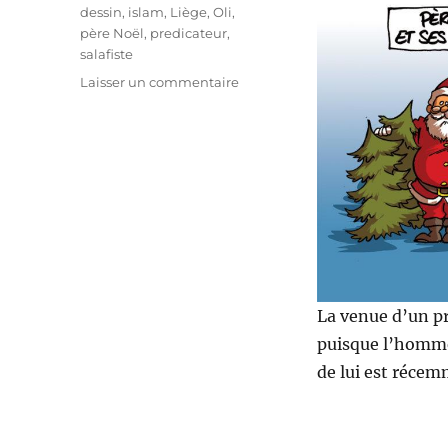
Étiquettes
dessin
,
islam
,
Liège
,
Oli
,
père Noël
,
predicateur
,
salafiste
sur
Laisser un commentaire
Prédicateur
salafiste
à
Liège
La venue d’un pr
puisque l’homme
de lui est récem