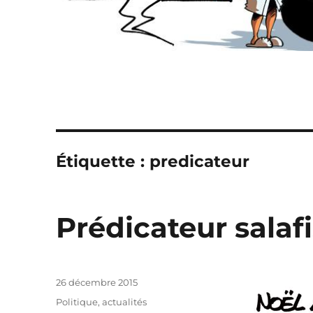
Étiquette :
predicateur
Prédicateur salafi
Publié
26 décembre 2015
le
Catégories
Politique, actualités