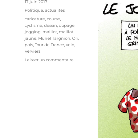
Publié
17 juin 2017
le
Catégories
Politique, actualités
Étiquettes
caricature
,
course
,
cyclisme
,
dessin
,
dopage
,
jogging
,
maillot
,
maillot
jaune
,
Muriel Targnion
,
Oli
,
pois
,
Tour de France
,
velo
,
Verviers
sur
Laisser un commentaire
Le
jogging
de
Verviers
à
la
sauce
Tour
de
France