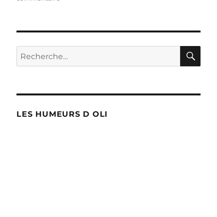
Crash
aérien
à
Gelbressée
:
RE
Recherche
11
pour :
morts
et
des
questions
!
LES HUMEURS D OLI