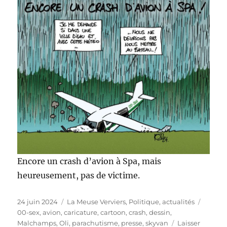
Encore un crash d’avion à Spa, mais
heureusement, pas de victime.
Publié
Catégories
Étique
24 juin 2024
La Meuse Verviers
,
Politique, actualités
le
00-sex
,
avion
,
caricature
,
cartoon
,
crash
,
dessin
,
Malchamps
,
Oli
,
parachutisme
,
presse
,
skyvan
Laisser