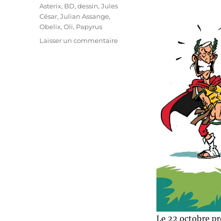
Étiquettes
Asterix
,
BD
,
dessin
,
Jules
César
,
Julian Assange
,
Obelix
,
Oli
,
Papyrus
sur
Laisser un commentaire
Asterix
:
le
papyrus
de
César
Le 22 octobre pr