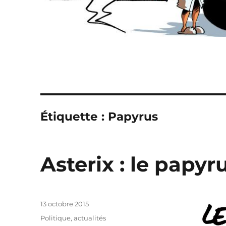
Étiquette :
Papyrus
Asterix : le papyr
Publié
13 octobre 2015
le
Catégories
Politique, actualités