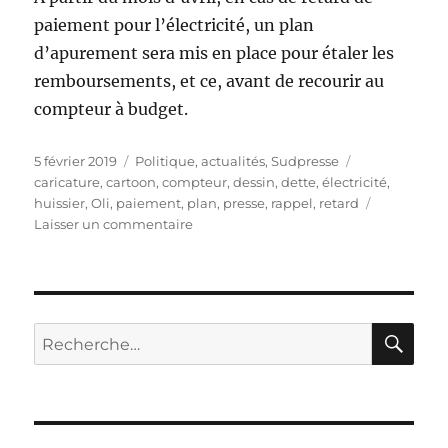
paiement pour l’électricité, un plan
d’apurement sera mis en place pour étaler les
remboursements, et ce, avant de recourir au
compteur à budget.
Publié
Catégories
Étiquettes
5 février 2019
Politique, actualités
,
Sudpresse
le
caricature
,
cartoon
,
compteur
,
dessin
,
dette
,
électricité
,
huissier
,
Oli
,
paiement
,
plan
,
presse
,
rappel
,
retard
sur
Laisser un commentaire
Plan
de
paiement
électrique
RE
Recherche
pour :