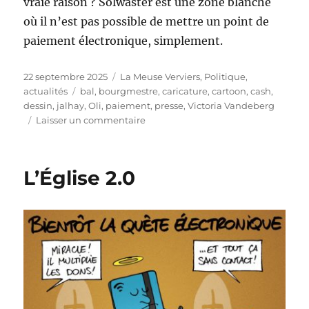
vraie raison ? Solwaster est une zone blanche
où il n’est pas possible de mettre un point de
paiement électronique, simplement.
Publié
Catégories
22 septembre 2025
La Meuse Verviers
,
Politique,
le
Étiquettes
actualités
bal
,
bourgmestre
,
caricature
,
cartoon
,
cash
,
dessin
,
jalhay
,
Oli
,
paiement
,
presse
,
Victoria Vandeberg
sur
Laisser un commentaire
Cash
only
au
L’Église 2.0
bal
de
la
bourgmestre