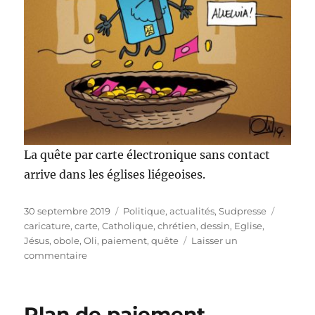
La quête par carte électronique sans contact
arrive dans les églises liégeoises.
Publié
Catégories
Étiquet
30 septembre 2019
Politique, actualités
,
Sudpresse
le
caricature
,
carte
,
Catholique
,
chrétien
,
dessin
,
Eglise
,
Jésus
,
obole
,
Oli
,
paiement
,
quête
Laisser un
sur
commentaire
L’Église
2.0
Plan de paiement