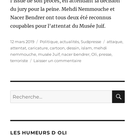
l’issue de son procès, en attendant la décision
du jury pour la peine. Mehdi Nemmouche et
Nacer Bendrer ont tous deux été reconnus
coupables pour l’attentat du Musée Juif.
Publié
Catégories
Étiquettes
12 mars 2019
Politique, actualités
,
Sudpresse
attaque
,
le
attentat
,
caricature
,
cartoon
,
dessin
,
islam
,
mehdi
nemmouche
,
musée Juif
,
nacer bendrer
,
Oli
,
presse
,
sur
terroriste
Laisser un commentaire
Musée
Juif
:
« La
vie
RE
Recherche
continue »
pour :
LES HUMEURS D OLI