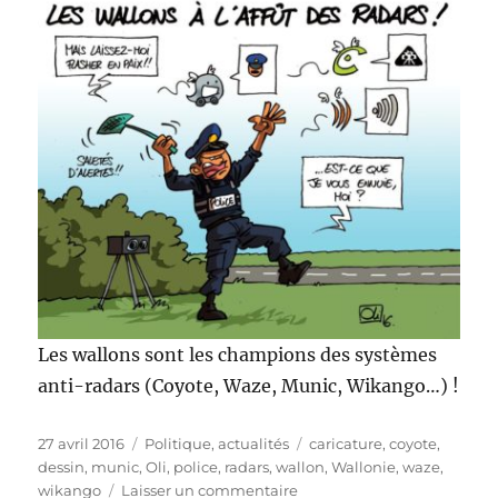
Les wallons sont les champions des systèmes
anti-radars (Coyote, Waze, Munic, Wikango…) !
Publié
Catégories
Étiquettes
27 avril 2016
Politique, actualités
caricature
,
coyote
,
le
dessin
,
munic
,
Oli
,
police
,
radars
,
wallon
,
Wallonie
,
waze
,
sur
wikango
Laisser un commentaire