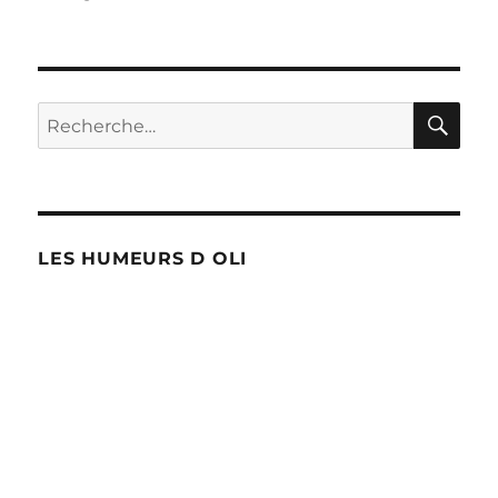
Anti-
radars
!
RE
Recherche
pour :
LES HUMEURS D OLI