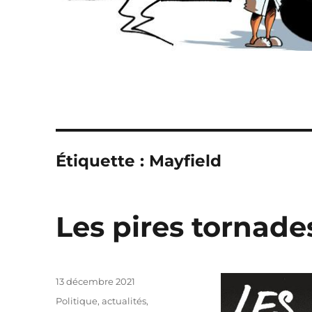
Étiquette :
Mayfield
Les pires tornad
Publié
13 décembre 2021
le
Catégories
Politique, actualités
,