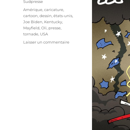
Sudpresse
Étiquettes
Amérique
,
caricature
,
cartoon
,
dessin
,
états-unis
,
Joe Biden
,
Kentucky
,
Mayfield
,
Oli
,
presse
,
tornade
,
USA
sur
Laisser un commentaire
Les
pires
tornades
des
USA