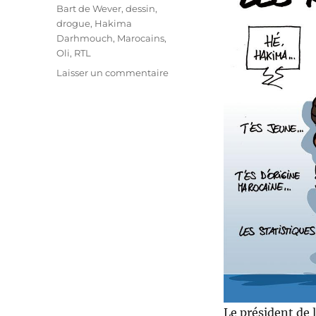
Étiquettes
Bart de Wever
,
dessin
,
drogue
,
Hakima
Darhmouch
,
Marocains
,
Oli
,
RTL
sur
Laisser un commentaire
Bart
et
les
marocains
Le président de 