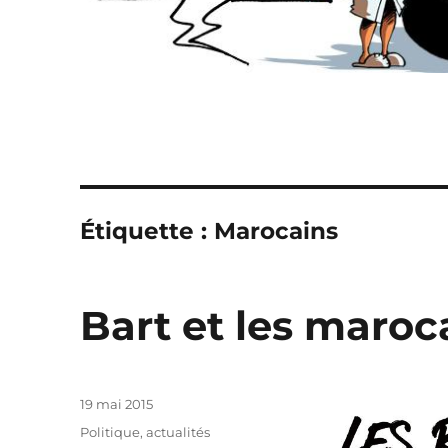
Étiquette :
Marocains
Bart et les maroc
Publié
19 mai 2015
le
Catégories
Politique, actualités