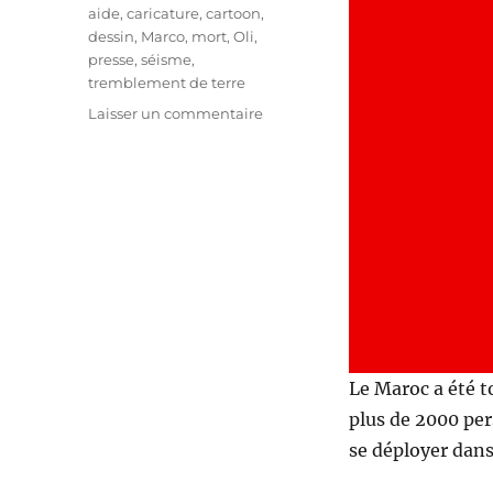
Étiquettes
aide
,
caricature
,
cartoon
,
dessin
,
Marco
,
mort
,
Oli
,
presse
,
séisme
,
tremblement de terre
sur
Laisser un commentaire
Terrible
séisme
au
Maroc
Le Maroc a été t
plus de 2000 per
se déployer dans