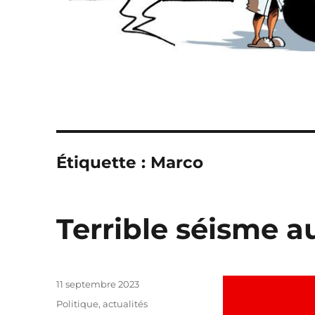
Étiquette :
Marco
Terrible séisme 
Publié
11 septembre 2023
le
Catégories
Politique, actualités