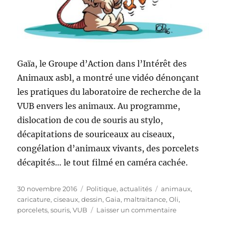
Gaïa, le Groupe d’Action dans l’Intérêt des
Animaux asbl, a montré une vidéo dénonçant
les pratiques du laboratoire de recherche de la
VUB envers les animaux. Au programme,
dislocation de cou de souris au stylo,
décapitations de souriceaux au ciseaux,
congélation d’animaux vivants, des porcelets
décapités… le tout filmé en caméra cachée.
Publié
Catégories
Étiquettes
30 novembre 2016
Politique, actualités
animaux
,
le
caricature
,
ciseaux
,
dessin
,
Gaia
,
maltraitance
,
Oli
,
sur
porcelets
,
souris
,
VUB
Laisser un commentaire
Gaïa