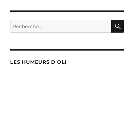
dénonce
la
VUB
!
RE
Recherche
pour :
LES HUMEURS D OLI