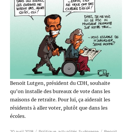
Benoit Lutgen, président du CDH, souhaite
qu’on installe des bureaux de vote dans les
maisons de retraite. Pour lui, ça aiderait les
résidents à aller voter, plutôt que dans les
écoles.
Publié
Catégories
Étiquettes
20 avril 2018
Politique, actualités
,
Sudpresse
Benoit