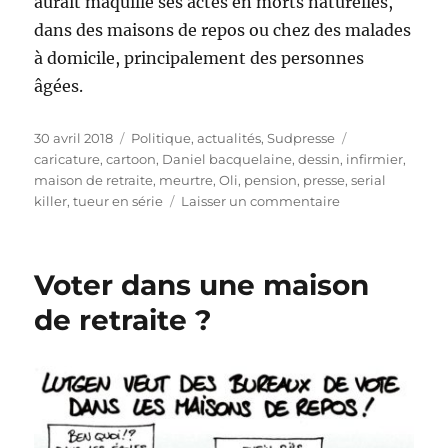
aurait maquillé ses actes en morts naturelles,
dans des maisons de repos ou chez des malades
à domicile, principalement des personnes
âgées.
Publié
Catégories
Étiquettes
30 avril 2018
Politique, actualités
,
Sudpresse
le
caricature
,
cartoon
,
Daniel bacquelaine
,
dessin
,
infirmier
,
maison de retraite
,
meurtre
,
Oli
,
pension
,
presse
,
serial
sur
killer
,
tueur en série
Laisser un commentaire
Un
infirmer
tueur
Voter dans une maison
en
série
de retraite ?
?