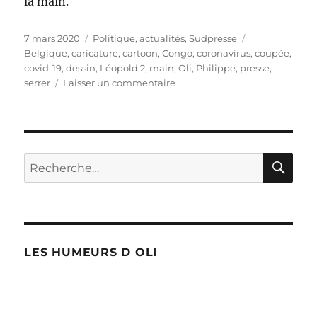
la main.
Publié
Catégories
Étiquettes
7 mars 2020
Politique, actualités
,
Sudpresse
le
Belgique
,
caricature
,
cartoon
,
Congo
,
coronavirus
,
coupée
,
covid-19
,
dessin
,
Léopold 2
,
main
,
Oli
,
Philippe
,
presse
,
sur
serrer
Laisser un commentaire
Le
roi
ne
serre
plus
RE
Recherche
la
pour :
main
LES HUMEURS D OLI