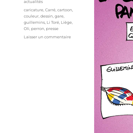
actualités
Étiquettes
caricature
,
Carré
,
cartoon
,
couleur
,
dessin
,
gare
,
guillemins
,
Li Toré
,
Liège
,
Oli
,
perron
,
presse
sur
Laisser un commentaire
Coloriser
la
gare
de
Liège-
Guillemins