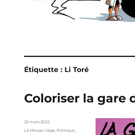
Étiquette :
Li Toré
Coloriser la gare
Publié
26 mars 2022
le
Catégories
La Meuse Liège
,
Politique,