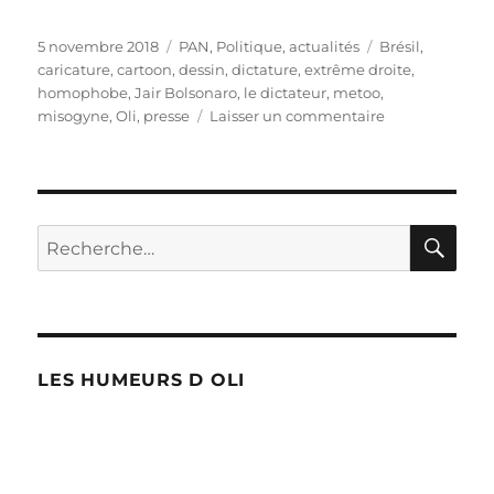
Publié
Catégories
Étiquettes
5 novembre 2018
PAN
,
Politique, actualités
Brésil
,
le
caricature
,
cartoon
,
dessin
,
dictature
,
extrême droite
,
homophobe
,
Jair Bolsonaro
,
le dictateur
,
metoo
,
sur
misogyne
,
Oli
,
presse
Laisser un commentaire
Brésil
:
l’extrême
droite
au
RE
Recherche
pouvoir
pour :
!
LES HUMEURS D OLI