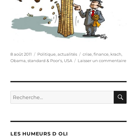
Publié
Catégories
Étiquettes
8 août 2011
Politique, actualités
crise
,
finance
,
krach
,
le
sur
Obama
,
standard & Poor's
,
USA
Laisser un commentaire
Vers
un
krac
bours
RE
?
Recherche
pour :
LES HUMEURS D OLI