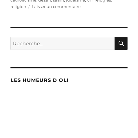
sur
religion
Laisser un commentaire
Religions
RE
Recherche
pour :
LES HUMEURS D OLI