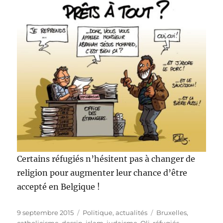
Certains réfugiés n’hésitent pas à changer de
religion pour augmenter leur chance d’être
accepté en Belgique !
Publié
Catégories
Étiquettes
9 septembre 2015
Politique, actualités
Bruxelles
,
le
catholicisme
,
dessin
,
islam
,
judaisme
,
Oli
,
réfugiés
,