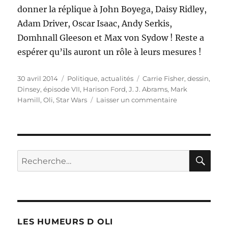
donner la réplique à John Boyega, Daisy Ridley,
Adam Driver, Oscar Isaac, Andy Serkis,
Domhnall Gleeson et Max von Sydow ! Reste a
espérer qu’ils auront un rôle à leurs mesures !
Publié
Catégories
Étiquettes
30 avril 2014
Politique, actualités
Carrie Fisher
,
dessin
,
le
Dinsey
,
épisode VII
,
Harison Ford
,
J. J. Abrams
,
Mark
sur
Hamill
,
Oli
,
Star Wars
Laisser un commentaire
Annonce
du
casting
de
Star
RE
Recherche
Wars
pour :
épisode
VII
!
LES HUMEURS D OLI