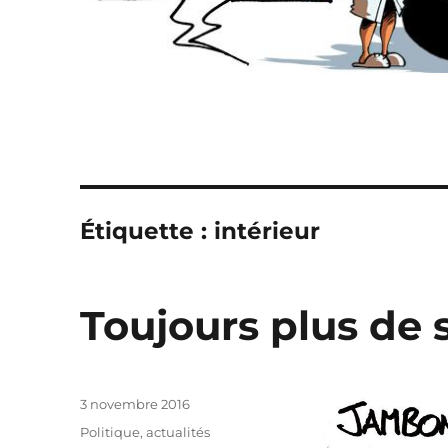
Étiquette :
intérieur
Toujours plus de s
Publié
3 novembre 2016
le
Catégories
Politique, actualités