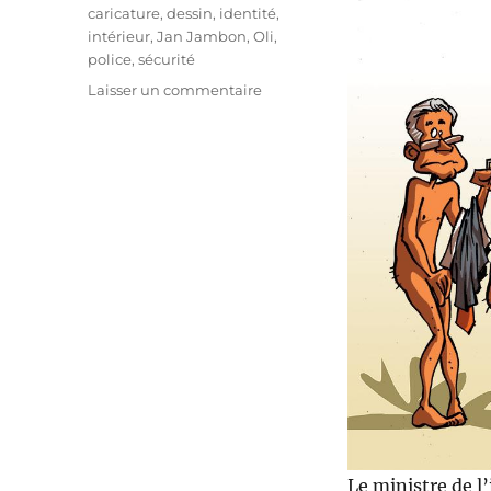
Étiquettes
caricature
,
dessin
,
identité
,
intérieur
,
Jan Jambon
,
Oli
,
police
,
sécurité
sur
Laisser un commentaire
Toujours
plus
de
sécurité
!
Le ministre de l