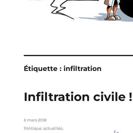
Étiquette :
infiltration
Infiltration civile !
Publié
6 mars 2018
le
Catégories
Politique, actualités
,