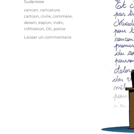
Sudpresse
Étiquettes
cancan
,
caricature
,
cartoon
,
civile
,
commère
,
dessin
,
espion
,
indic
,
infiltration
,
Oli
,
police
sur
Laisser un commentaire
Infiltration
civile
!