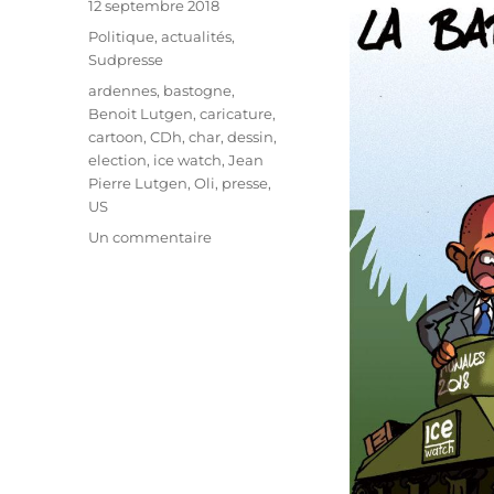
Publié
12 septembre 2018
le
Catégories
Politique, actualités
,
Sudpresse
Étiquettes
ardennes
,
bastogne
,
Benoit Lutgen
,
caricature
,
cartoon
,
CDh
,
char
,
dessin
,
election
,
ice watch
,
Jean
Pierre Lutgen
,
Oli
,
presse
,
US
sur
Un commentaire
La
bataille
des
Ardennes
des
frères
Lutgen
!