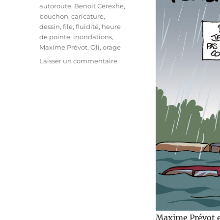
Étiquettes
autoroute
,
Benoit Cerexhe
,
bouchon
,
caricature
,
dessin
,
file
,
fluidité
,
heure
de pointe
,
inondations
,
Maxime Prévot
,
Oli
,
orage
sur
Laisser un commentaire
Fluidité
!
Maxime Prévot et