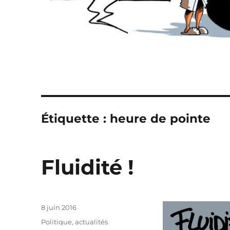
Étiquette :
heure de pointe
Fluidité !
Publié
8 juin 2016
le
Catégories
Politique, actualités