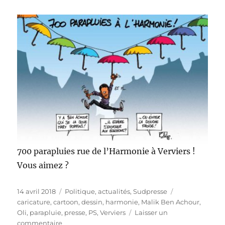
700 parapluies rue de l’Harmonie à Verviers !
Vous aimez ?
Publié
Catégories
Étiquettes
14 avril 2018
Politique, actualités
,
Sudpresse
le
caricature
,
cartoon
,
dessin
,
harmonie
,
Malik Ben Achour
,
Oli
,
parapluie
,
presse
,
PS
,
Verviers
Laisser un
sur
commentaire