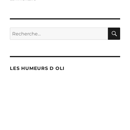
700
parapluies
à
Verviers
!
RE
Recherche
pour :
LES HUMEURS D OLI