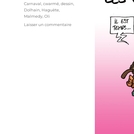
Étiquettes
Carnaval
,
cwarmé
,
dessin
,
Dolhain
,
Haguète
,
Malmedy
,
Oli
sur
Laisser un commentaire
Carnaval
!