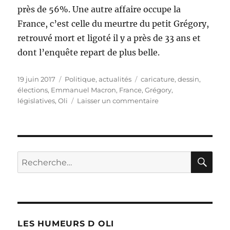
près de 56%. Une autre affaire occupe la
France, c’est celle du meurtre du petit Grégory,
retrouvé mort et ligoté il y a près de 33 ans et
dont l’enquête repart de plus belle.
Publié
Catégories
Étiquettes
19 juin 2017
Politique, actualités
caricature
,
dessin
,
le
élections
,
Emmanuel Macron
,
France
,
Grégory
,
sur
législatives
,
Oli
Laisser un commentaire
Législatives
:
Macron
et
abstentions
RE
Recherche
!
pour :
LES HUMEURS D OLI