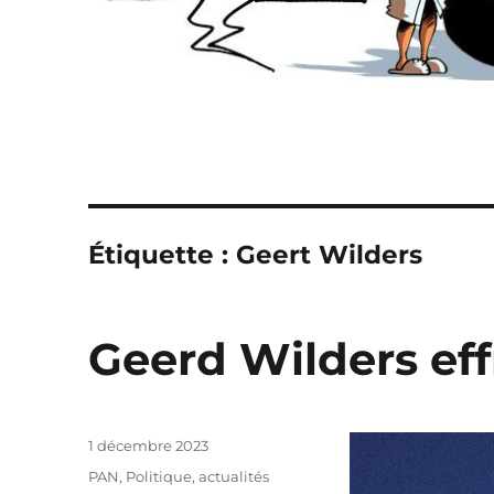
Étiquette :
Geert Wilders
Geerd Wilders effr
Publié
1 décembre 2023
le
Catégories
PAN
,
Politique, actualités