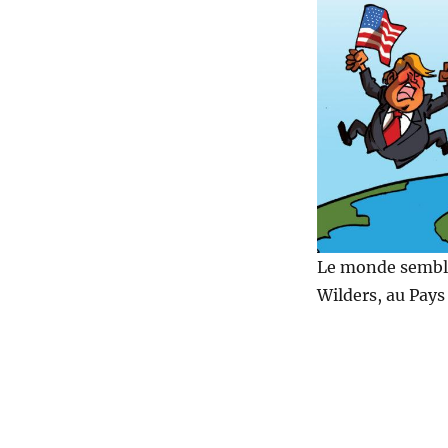
des
blonds
?
Le monde semble
Wilders, au Pays