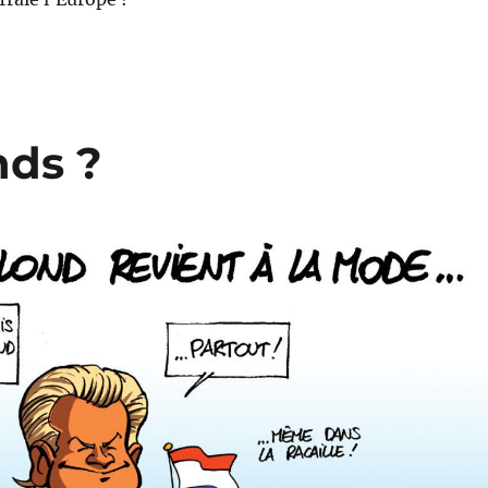
nds ?