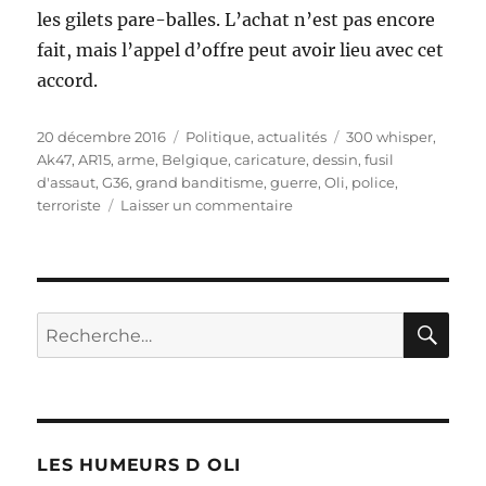
les gilets pare-balles. L’achat n’est pas encore
fait, mais l’appel d’offre peut avoir lieu avec cet
accord.
Publié
Catégories
Étiquettes
20 décembre 2016
Politique, actualités
300 whisper
,
le
Ak47
,
AR15
,
arme
,
Belgique
,
caricature
,
dessin
,
fusil
d'assaut
,
G36
,
grand banditisme
,
guerre
,
Oli
,
police
,
sur
terroriste
Laisser un commentaire
Des
armes
de
guerre
pour
RE
Recherche
la
pour :
Police
belge
LES HUMEURS D OLI