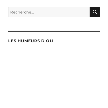
physique
2013
RE
Recherche
pour
pour :
François
Englert…
et
la
Belgique
LES HUMEURS D OLI
?