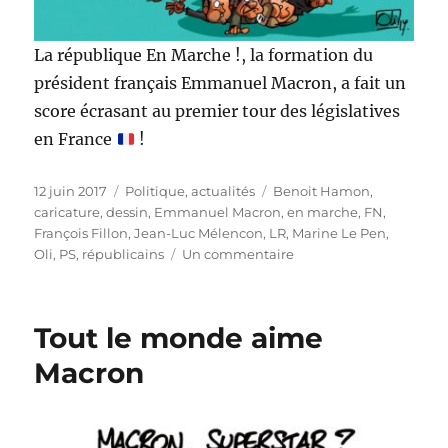
La république En Marche !, la formation du
président français Emmanuel Macron, a fait un
score écrasant au premier tour des législatives
en France
!
Publié
Catégories
Étiquettes
12 juin 2017
Politique, actualités
Benoit Hamon
,
le
caricature
,
dessin
,
Emmanuel Macron
,
en marche
,
FN
,
François Fillon
,
Jean-Luc Mélencon
,
LR
,
Marine Le Pen
,
sur
Oli
,
PS
,
républicains
Un commentaire
La
république
En
Tout le monde aime
Marche
!
Macron