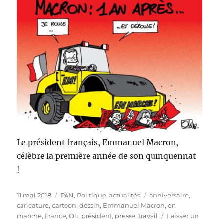
Le président français, Emmanuel Macron,
célèbre la première année de son quinquennat
!
Publié
Catégories
Étiquettes
11 mai 2018
PAN
,
Politique, actualités
anniversaire
,
le
caricature
,
cartoon
,
dessin
,
Emmanuel Macron
,
en
marche
,
France
,
Oli
,
président
,
presse
,
travail
Laisser un