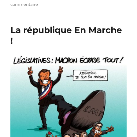
sur
commentaire
Macron
:
un
La république En Marche
an
déjà
!
!