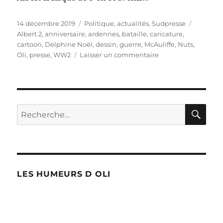
Publié
Catégories
Étiquett
14 décembre 2019
Politique, actualités
,
Sudpresse
le
Albert 2
,
anniversaire
,
ardennes
,
bataille
,
caricature
,
cartoon
,
Delphine Noël
,
dessin
,
guerre
,
McAuliffe
,
Nuts
,
sur
Oli
,
presse
,
WW2
Laisser un commentaire
Nuts
!
75
ans
!
RE
Recherche
pour :
LES HUMEURS D OLI