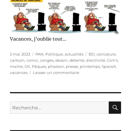
Vacances, j’oublie tout…
Publié
Catégories
Étiquettes
2 mai 2023
PAN
,
Politique, actualités
BD
,
caricature
,
le
cartoon
,
comic
,
congés
,
dessin
,
détente
,
électricité
,
Gim's
,
maitre
,
Oli
,
Pâques
,
pharaon
,
presse
,
printemps
,
SpaceX
,
sur
vacances
Laisser un commentaire
Vacances,
j’oublie
tout…
RE
Recherche
pour :