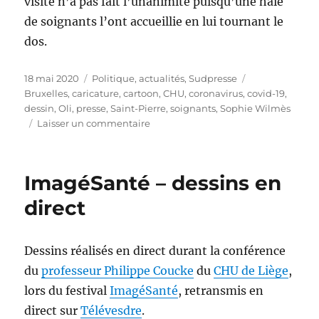
visite n’a pas fait l’unanimité puisqu’une haie
de soignants l’ont accueillie en lui tournant le
dos.
Publié
Catégories
Étiquettes
18 mai 2020
Politique, actualités
,
Sudpresse
le
Bruxelles
,
caricature
,
cartoon
,
CHU
,
coronavirus
,
covid-19
,
dessin
,
Oli
,
presse
,
Saint-Pierre
,
soignants
,
Sophie Wilmès
sur
Laisser un commentaire
Sophie
Wilmès
visite
ImagéSanté – dessins en
les
hôpitaux
direct
Dessins réalisés en direct durant la conférence
du
professeur Philippe Coucke
du
CHU de Liège
,
lors du festival
ImagéSanté
, retransmis en
direct sur
Télévesdre
.