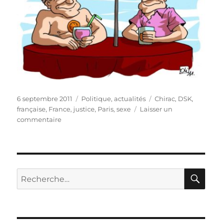
Publié
Catégories
Étiquettes
6 septembre 2011
Politique, actualités
Chirac
,
DSK
,
le
française
,
France
,
justice
,
Paris
,
sexe
Laisser un
sur
commentaire
La
justice
française
fascine
!
RE
Recherche
pour :