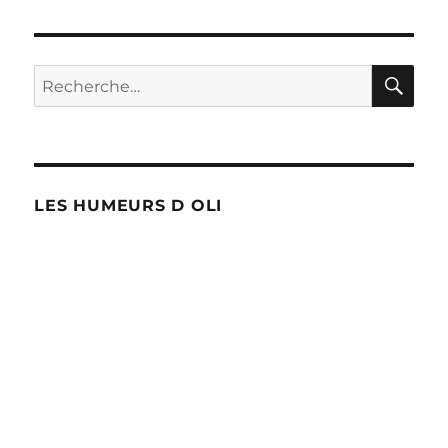
sans
coiffeur…
RE
Recherche
pour :
LES HUMEURS D OLI