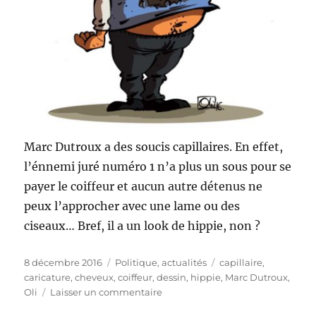
Marc Dutroux a des soucis capillaires. En effet,
l’énnemi juré numéro 1 n’a plus un sous pour se
payer le coiffeur et aucun autre détenus ne
peux l’approcher avec une lame ou des
ciseaux… Bref, il a un look de hippie, non ?
Publié
Catégories
Étiquettes
8 décembre 2016
Politique, actualités
capillaire
,
le
caricature
,
cheveux
,
coiffeur
,
dessin
,
hippie
,
Marc Dutroux
,
sur
Oli
Laisser un commentaire
Dutroux