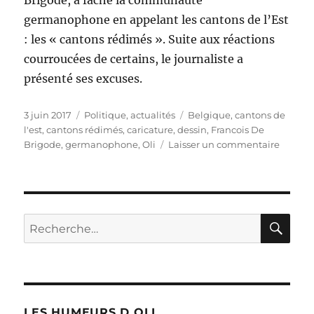
Brigode, a fâché la communauté
germanophone en appelant les cantons de l’Est
: les « cantons rédimés ». Suite aux réactions
courroucées de certains, le journaliste a
présenté ses excuses.
Publié
Catégories
Étiquettes
3 juin 2017
Politique, actualités
Belgique
,
cantons de
le
l'est
,
cantons rédimés
,
caricature
,
dessin
,
Francois De
sur
Brigode
,
germanophone
,
Oli
Laisser un commentaire
De
Brigod
et
les
canton
RE
Recherche
rédimé
pour :
LES HUMEURS D OLI