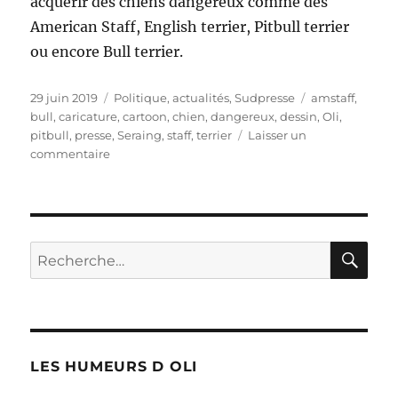
acquérir des chiens dangereux comme des
American Staff, English terrier, Pitbull terrier
ou encore Bull terrier.
Publié
Catégories
Étiquettes
29 juin 2019
Politique, actualités
,
Sudpresse
amstaff
,
le
bull
,
caricature
,
cartoon
,
chien
,
dangereux
,
dessin
,
Oli
,
pitbull
,
presse
,
Seraing
,
staff
,
terrier
Laisser un
sur
commentaire
Chiens
dansgereux
:
un
permis
RE
Recherche
!
pour :
LES HUMEURS D OLI