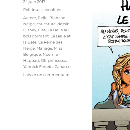
Publié
24 juin 2017
le
Catégories
Politique, actualités
Étiquettes
Aurore
,
Belle
,
Blanche
Neige
,
caricature
,
dessin
,
Disney
,
Elsa
,
La Belle au
bois dormant
,
La Belle et
la Bête
,
La Reine des
Neige
,
Mariage
,
Miss
Belgique
,
Noémie
Happart
,
Oli
,
princesse
,
Yannick Ferreira Carrasco
sur
Laisser un commentaire
Noémie
Happart
et
Yannick
Ferreira
Carrasco
font
rêver
!