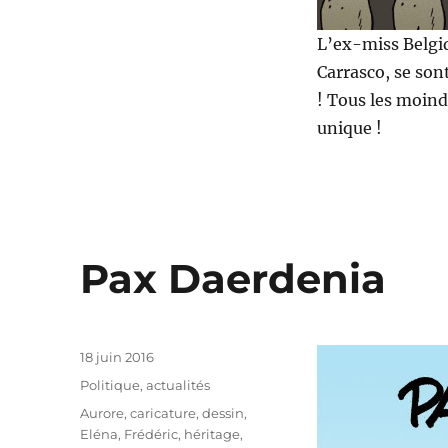
L’ex-miss Belgiq
Carrasco, se son
! Tous les moind
unique !
Pax Daerdenia
Publié
18 juin 2016
le
Catégories
Politique, actualités
Étiquettes
Aurore
,
caricature
,
dessin
,
Eléna
,
Frédéric
,
héritage
,