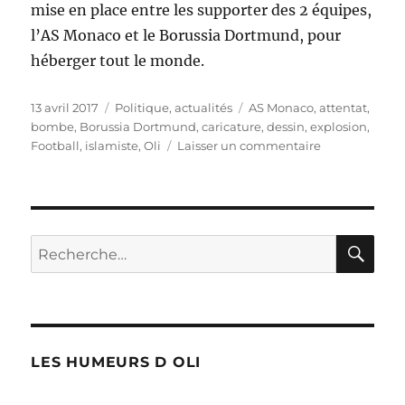
mise en place entre les supporter des 2 équipes,
l’AS Monaco et le Borussia Dortmund, pour
héberger tout le monde.
Publié
Catégories
Étiquettes
13 avril 2017
Politique, actualités
AS Monaco
,
attentat
,
le
bombe
,
Borussia Dortmund
,
caricature
,
dessin
,
explosion
,
sur
Football
,
islamiste
,
Oli
Laisser un commentaire
Explosions
à
Dortmund
RE
Recherche
pour :
LES HUMEURS D OLI