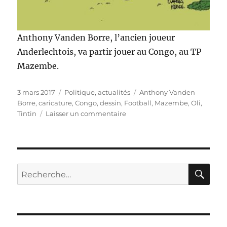
Anthony Vanden Borre, l’ancien joueur
Anderlechtois, va partir jouer au Congo, au TP
Mazembe.
Publié
Catégories
Étiquettes
3 mars 2017
Politique, actualités
Anthony Vanden
le
Borre
,
caricature
,
Congo
,
dessin
,
Football
,
Mazembe
,
Oli
,
sur
Tintin
Laisser un commentaire
Vanden
Borre
au
Congo
!
RE
Recherche
pour :