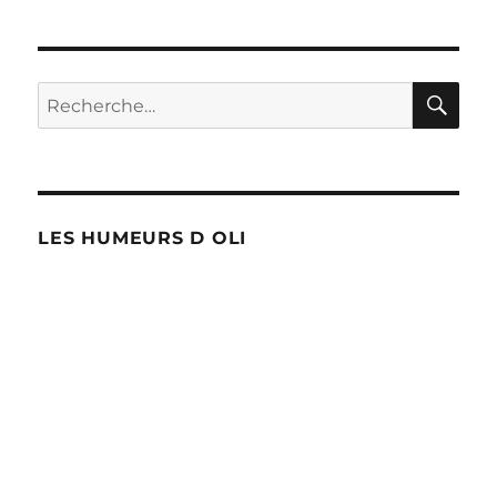
VIP
RE
Recherche
pour :
LES HUMEURS D OLI