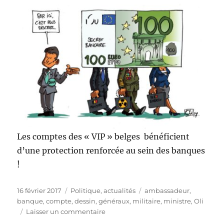
Les comptes des « VIP » belges
bénéficient
d’une protection renforcée au sein des banques
!
Publié
Catégories
Étiquettes
16 février 2017
Politique, actualités
ambassadeur
,
le
banque
,
compte
,
dessin
,
généraux
,
militaire
,
ministre
,
Oli
sur
Laisser un commentaire
Comptes